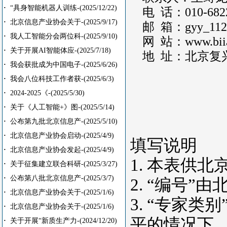
·
“具身智能机器人训练-
(2025/12/22)
电 话：010-6822
·
北京信息产业协会关于-
(2025/9/17)
邮 箱：gyy_1120
·
我人工智能分会两位科-
(2025/9/10)
网 站：www.biia.
·
关于开展AI智能体应-
(2025/7/18)
地 址：北京复兴路 4
·
我会获批成为中国电子-
(2025/6/26)
·
我会八位科技工作者获-
(2025/6/3)
·
2024-2025《-
(2025/5/30)
·
关于《人工智能+》图-
(2025/5/14)
·
公布第九批北京信息产-
(2025/5/10)
·
北京信息产业协会启动-
(2025/4/9)
填写说明
·
北京信息产业协会发起-
(2025/4/9)
1. 本表供
·
关于征集建立联合科研-
(2025/3/27)
·
公布第八批北京信息产-
(2025/3/7)
2. “编号
·
北京信息产业协会关于-
(2025/1/6)
3. “专家
·
北京信息产业协会关于-
(2025/1/6)
平的情况下
·
关于开展“新质生产力-
(2024/12/20)